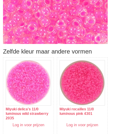
Zelfde kleur maar andere vormen
Miyuki delica's 11/0
Miyuki rocailles 11/0
luminous wild strawberry
luminous pink 4301
2035
Log in voor prijzen
Log in voor prijzen