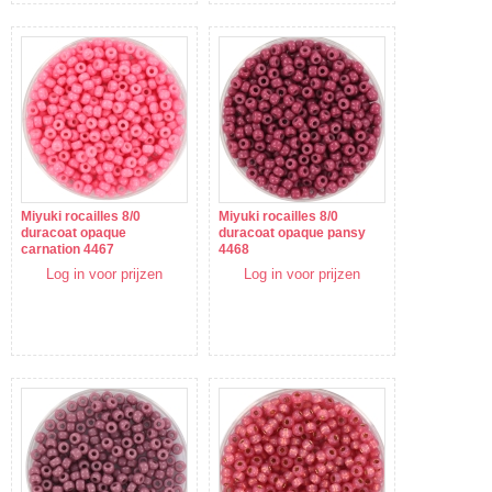
Miyuki rocailles 8/0
Miyuki rocailles 8/0
duracoat opaque
duracoat opaque pansy
carnation 4467
4468
Log in voor prijzen
Log in voor prijzen