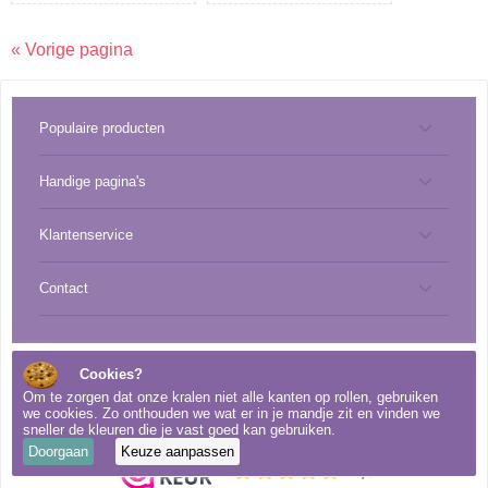
« Vorige pagina
Populaire producten
Handige pagina's
Benodigdheden
Klantenservice
Miyuki best sellers
Bedeltjes
Contact
Over CreaBead
Miyuki catalogus
Draad
info@creabead.nl
Verzendkosten & verzendwijze
Miyuki lijst
Kralen
Volg ons op social media!
Cookies?
Om te zorgen dat onze kralen niet alle kanten op rollen, gebruiken
+31 (0)499 219 018
we cookies. Zo onthouden we wat er in je mandje zit en vinden we
Cookies & privacy
Re-order
Miyuki
sneller de kleuren die je vast goed kan gebruiken.
Doorgaan
Keuze aanpassen
MiyukiBeading.com
Algemene voorwaarden
Slotjes