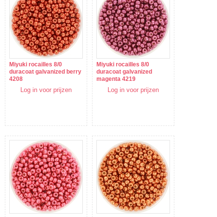
Miyuki rocailles 8/0
Miyuki rocailles 8/0
duracoat galvanized berry
duracoat galvanized
4208
magenta 4219
Log in voor prijzen
Log in voor prijzen