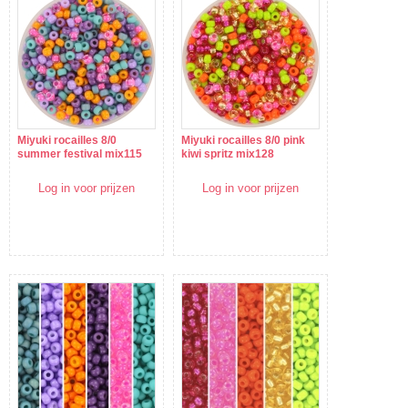
Miyuki rocailles 8/0
Miyuki rocailles 8/0 pink
summer festival mix115
kiwi spritz mix128
Log in voor prijzen
Log in voor prijzen