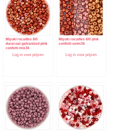
Miyuki rocailles 8/0
Miyuki rocailles 8/0 pink
duracoat galvanized pink
confetti setm36
confetti mix36
Log in voor prijzen
Log in voor prijzen