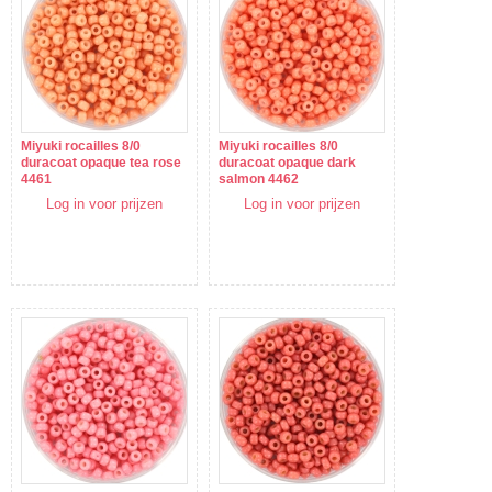
Miyuki rocailles 8/0
Miyuki rocailles 8/0
duracoat opaque tea rose
duracoat opaque dark
4461
salmon 4462
Log in voor prijzen
Log in voor prijzen