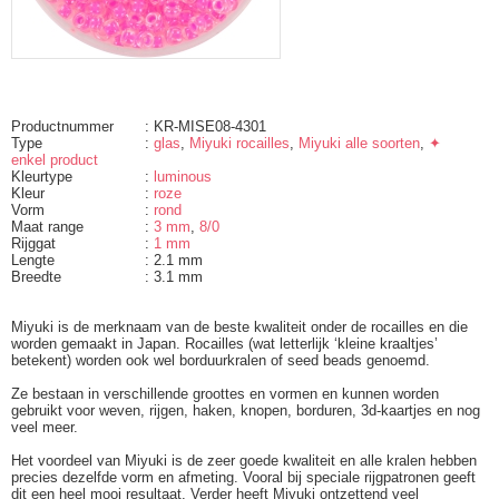
Productnummer
: KR-MISE08-4301
Type
:
glas
,
Miyuki rocailles
,
Miyuki alle soorten
,
✦
enkel product
Kleurtype
:
luminous
Kleur
:
roze
Vorm
:
rond
Maat range
:
3 mm
,
8/0
Rijggat
:
1 mm
Lengte
: 2.1 mm
Breedte
: 3.1 mm
Miyuki is de merknaam van de beste kwaliteit onder de rocailles en die
worden gemaakt in Japan. Rocailles (wat letterlijk ‘kleine kraaltjes’
betekent) worden ook wel borduurkralen of seed beads genoemd.
Ze bestaan in verschillende groottes en vormen en kunnen worden
gebruikt voor weven, rijgen, haken, knopen, borduren, 3d-kaartjes en nog
veel meer.
Het voordeel van Miyuki is de zeer goede kwaliteit en alle kralen hebben
precies dezelfde vorm en afmeting. Vooral bij speciale rijgpatronen geeft
dit een heel mooi resultaat. Verder heeft Miyuki ontzettend veel