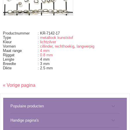
Productnummer
: KR-7142-17
Type
:
metallook kunststof
Kleur
:
lichtzilver
Vormen
:
cillinder
,
rechthoekig
,
langwerpig
Maat range
:
4 mm
Rijggat
:
0.8 mm
Lengte
: 4 mm
Breedte
: 3 mm
Dikte
: 2.5 mm
« Vorige pagina
Populaire producten
Handige pagina's
Benodigdheden